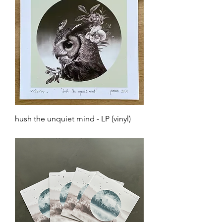
hush the unquiet mind - LP (vinyl)
Prijs
€ 14,99