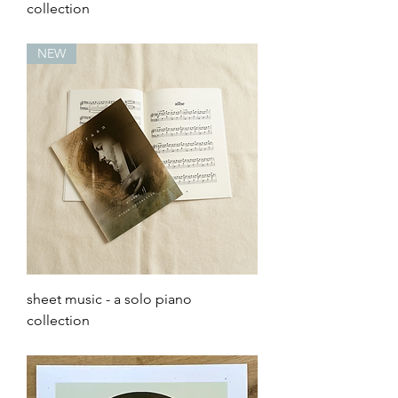
collection
Prijs
€ 19,99
NEW
sheet music - a solo piano
collection
Prijs
€ 29,99