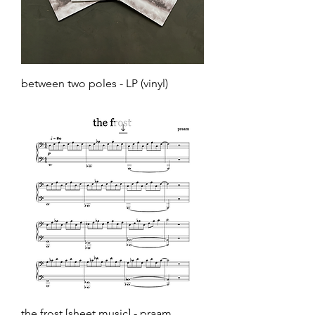
between two poles - LP (vinyl)
Prijs
€ 14,99
the frost [sheet music] - praam