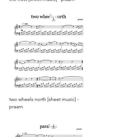
Prijs
€ 4,99
two wheels north [sheet music] -
praam
Prijs
€ 4,99